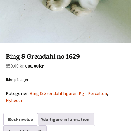
Bing & Grøndahl no 1629
Den
Den
850,00
kr.
800,00
kr.
oprindelige
aktuelle
pris
pris
Ikke på lager
var:
er:
Kategorier:
Bing & Grøndahl figurer
,
Kgl. Porcelæn
,
850,00 kr..
800,00 kr..
Nyheder
Beskrivelse
Yderligere information