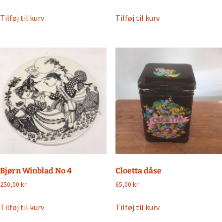
oprindelige
aktuelle
pris
pris
Tilføj til kurv
Tilføj til kurv
var:
er:
1.750,00 kr..
950,00 kr..
Bjørn Winblad No 4
Cloetta dåse
250,00
kr.
65,00
kr.
Tilføj til kurv
Tilføj til kurv