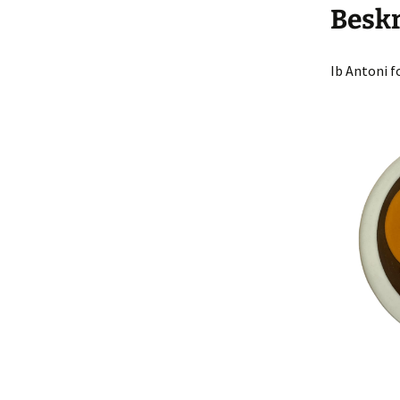
Køkke
Beskr
Varia
Ib Antoni f
Leget
Solgt 
Indkø
Gå til
Hande