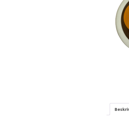
Rarit
Persondatapolit
Retro-Shoppen
Keram
Belys
Kunst
Jul &
Landl
Glas
Tekst
Beskri
Vinta
Plasti