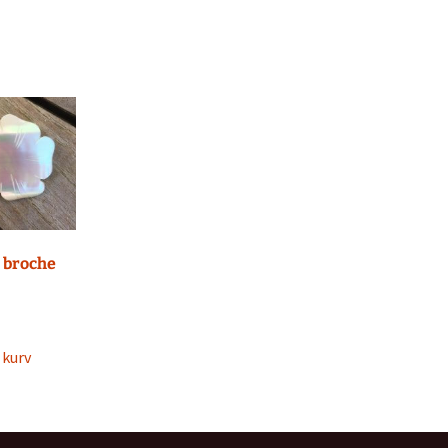
 broche
l kurv