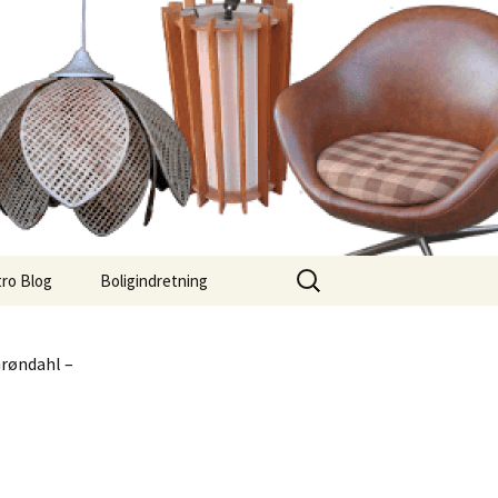
Søg
ro Blog
Boligindretning
efter:
Grøndahl –