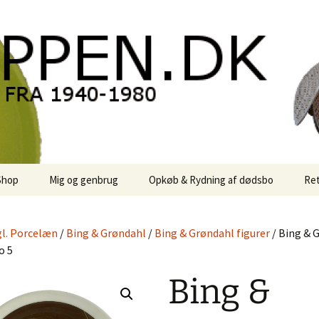
oppen.DK
Shop
Mig og genbrug
Opkøb & Rydning af dødsbo
Ret
der
Kontor Karma
l. Porcelæn
/
Bing & Grøndahl
/
Bing & Grøndahl figurer
/ Bing & 
r
Links
o 5
 / Sale
Rodekassen
Bing &
or retro-
 / Svensk Design
Reservedele
Georg Jensen