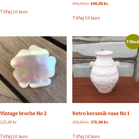
Den
Den
950,00
kr.
500,00
kr.
oprindelige
aktuelle
Tilføj til kurv
pris
pris
Tilføj til kurv
var:
er:
950,00 kr..
500,00 kr..
Tilbud
Vintage broche No 2
Retro keramik vase No 1
Den
Den
125,00
kr.
350,00
kr.
275,00
kr.
oprindelige
aktuelle
pris
pris
Tilføj til kurv
Tilføj til kurv