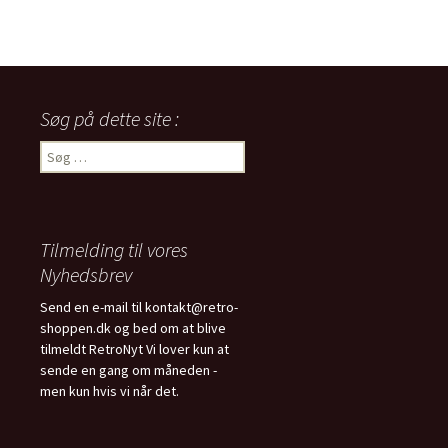
var:
er:
350,00 kr..
275,00 kr..
Søg på dette site :
Søg
efter:
Tilmelding til vores
Nyhedsbrev
Send en e-mail til kontakt@retro-
shoppen.dk og bed om at blive
tilmeldt RetroNyt Vi lover kun at
sende en gang om måneden -
men kun hvis vi når det.