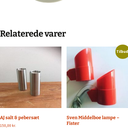
Relaterede varer
Tilbud
AJ salt & pebersæt
Sven Middelboe lampe –
Fister
150,00
kr.