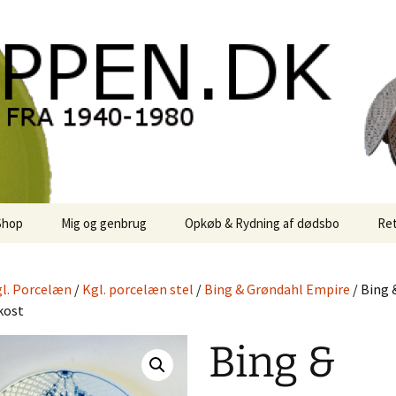
oppen.DK
Shop
Mig og genbrug
Opkøb & Rydning af dødsbo
Ret
der
Kontor Karma
l. Porcelæn
/
Kgl. porcelæn stel
/
Bing & Grøndahl Empire
/ Bing 
r
Links
kost
 / Sale
Rodekassen
Bing &
or retro-
 / Svensk Design
Reservedele
Georg Jensen