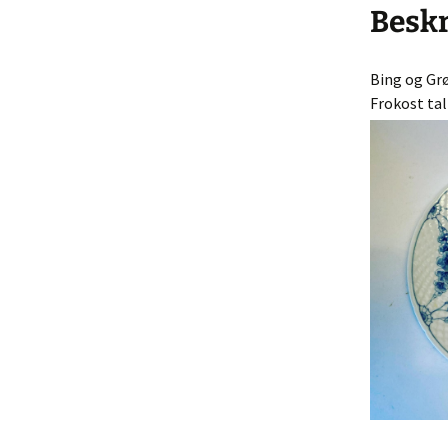
Køkke
Beskr
Varia
Bing og Gr
Leget
Frokost tal
Solgt 
Indkø
Gå til
Hande