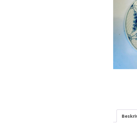
Rarit
Persondatapolit
Retro-Shoppen
Keram
Belys
Kunst
Jul &
Landl
Glas
Tekst
Beskri
Vinta
Plasti