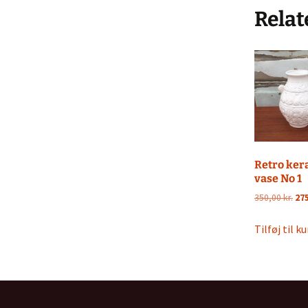
Relat
Retro ker
vase No 1
De
350,00
kr.
27
opr
pri
Tilføj til ku
var
350