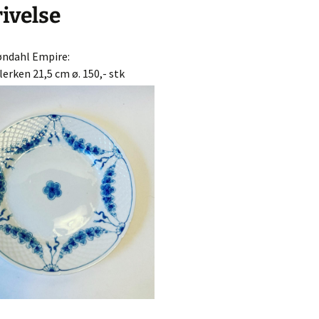
ngrej
ivelse
Murano glas
Dåser & Bakker
Vintage urte
Andre glas
Plastik Fantastic
Lyngby Porc
øndahl Empire:
øj & Bøger
lerken 21,5 cm ø. 150,- stk
/ Sold
bskurv
 kasse
lsbetingelser