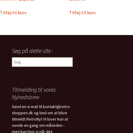
oprindelige
aktuelle
pris
pris
Tilføj til kurv
Tilføj til kurv
var:
er:
600,00 kr..
450,00 kr..
Søg på dette site :
Søg
efter:
Tilmelding til vores
Nyhedsbrev
Send en e-mail til kontakt@retro-
shoppen.dk og bed om at blive
tilmeldt RetroNyt Vi lover kun at
sende en gang om måneden -
men kun hvis vi når det.