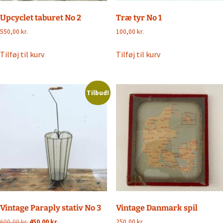
Upcyclet taburet No 2
Træ tyr No 1
550,00
kr.
100,00
kr.
Tilføj til kurv
Tilføj til kurv
Tilbud!
Vintage Paraply stativ No 3
Vintage Danmark spil
Den
Den
600,00
kr.
450,00
kr.
250,00
kr.