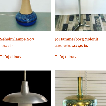
Søholm lampe No 7
Jo Hammerborg Molonit
Den
Den
700,00
kr.
3.500,00
kr.
2.500,00
kr.
oprindelige
aktuelle
pris
pris
Tilføj til kurv
Tilføj til kurv
var:
er:
3.500,00 kr..
2.500,00 kr..