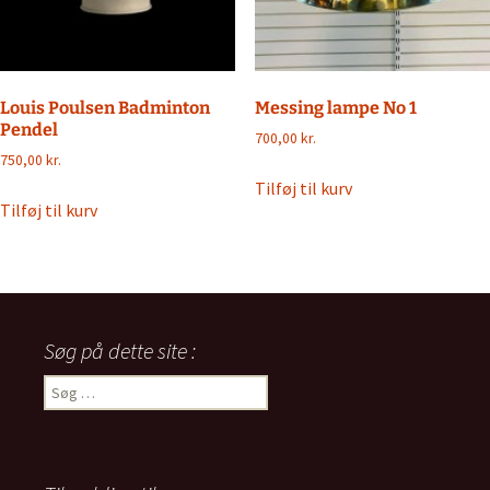
Louis Poulsen Badminton
Messing lampe No 1
Pendel
700,00
kr.
750,00
kr.
Tilføj til kurv
Tilføj til kurv
Søg på dette site :
Søg
efter: