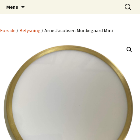
Dansk Design fra 1940 til 1980
Hop
Søg
Retro-Shoppen.DK
Menu
til
efter:
indhold
Forside
/
Belysning
/ Arne Jacobsen Munkegaard Mini