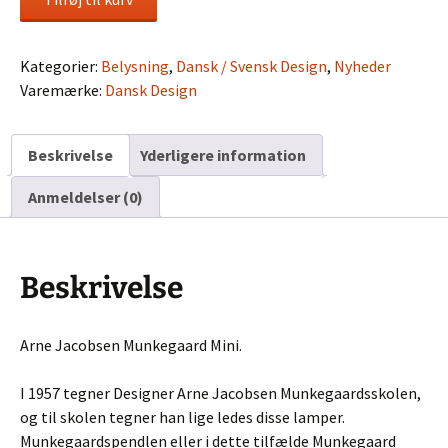
Jacobsen
Munkegaard
Mini
Kategorier:
Belysning
,
Dansk / Svensk Design
,
Nyheder
antal
Varemærke:
Dansk Design
Beskrivelse
Yderligere information
Anmeldelser (0)
Beskrivelse
Arne Jacobsen Munkegaard Mini.
I 1957 tegner Designer Arne Jacobsen Munkegaardsskolen,
og til skolen tegner han lige ledes disse lamper.
Munkegaardspendlen eller i dette tilfælde Munkegaard