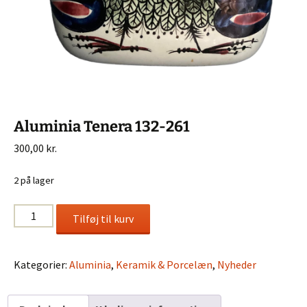
Aluminia Tenera 132-261
300,00
kr.
2 på lager
Aluminia
Tilføj til kurv
Tenera
132-
261
Kategorier:
Aluminia
,
Keramik & Porcelæn
,
Nyheder
antal