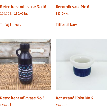
Retro keramik vase No 16
Keramik vase No 6
Den
Den
200,00
kr.
150,00
kr.
125,00
kr.
oprindelige
aktuelle
pris
pris
Tilføj til kurv
Tilføj til kurv
var:
er:
200,00 kr..
150,00 kr..
Retro keramik vase No 3
Rørstrand Koka No 6
150,00
kr.
50,00
kr.