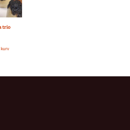
a trio
l kurv