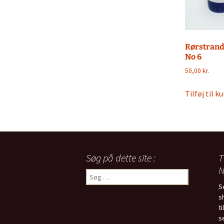
Rørstrand
No 6
50,00
kr.
Tilføj til ku
Søg på dette site :
T
N
Søg
efter:
S
s
t
s