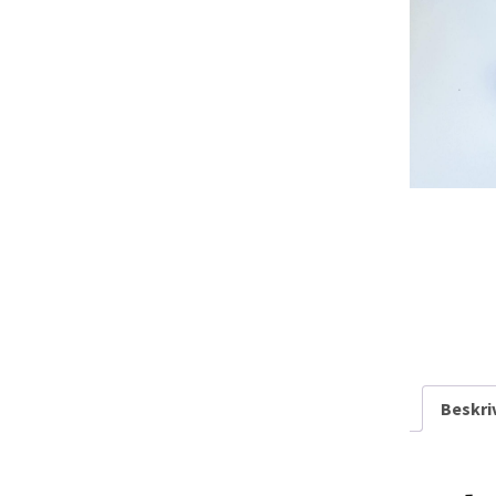
Rarit
Persondatapolit
Retro-Shoppen
Keram
Belys
Kunst
Jul &
Landl
Glas
Tekst
Beskri
Vinta
Plasti