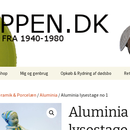
oppen.DK
Shop
Mig og genbrug
Opkøb & Rydning af dødsbo
Ret
der
Kontor Karma
ramik & Porcelæn
/
Aluminia
/ Aluminia lysestage no 1
r
Links
Aluminia
 / Sale
Rodekassen
or retro-
 / Svensk Design
Reservedele
Georg Jensen