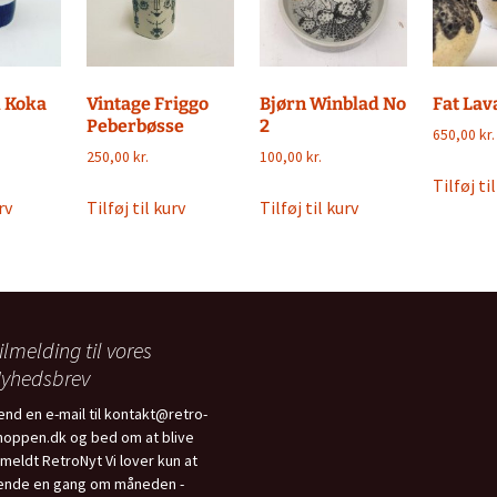
 Koka
Vintage Friggo
Bjørn Winblad No
Fat Lav
Peberbøsse
2
650,00
kr.
250,00
kr.
100,00
kr.
Tilføj ti
rv
Tilføj til kurv
Tilføj til kurv
ilmelding til vores
yhedsbrev
end en e-mail til kontakt@retro-
hoppen.dk og bed om at blive
ilmeldt RetroNyt Vi lover kun at
ende en gang om måneden -