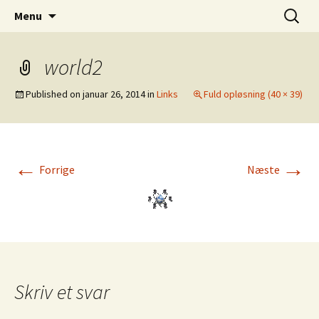
Dansk Design fra 1940 til 1980
Hop
Søg
Retro-Shoppen.DK
Menu
til
efter:
indhold
world2
Published on
januar 26, 2014
in
Links
Fuld opløsning (40 × 39)
←
→
Forrige
Næste
Skriv et svar