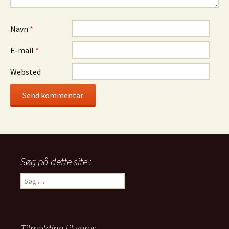
Navn
*
E-mail
*
Websted
Søg på dette site :
Søg
efter:
Tilmelding til vores