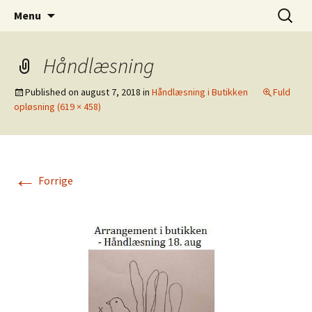
Dansk Design fra 1940 til 1980
Hop
Søg
Retro-Shoppen.DK
Menu
til
efter:
indhold
Håndlæsning
Published on
august 7, 2018
in
Håndlæsning i Butikken
Fuld
opløsning (619 × 458)
←
Forrige