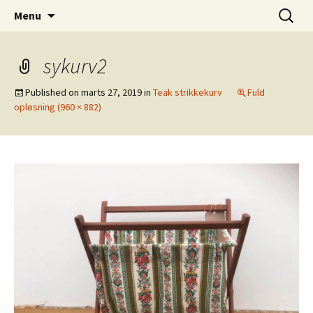
Dansk Design fra 1940 til 1980
Hop
Søg
Retro-Shoppen.DK
Menu
til
efter:
indhold
sykurv2
Published on
marts 27, 2019
in
Teak strikkekurv
Fuld
opløsning (960 × 882)