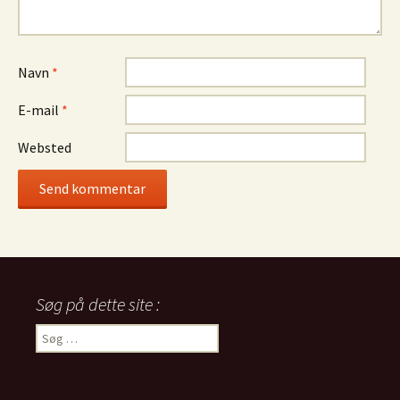
Navn
*
E-mail
*
Websted
Søg på dette site :
Søg
efter: