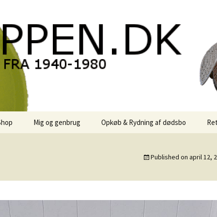
oppen.DK
Shop
Mig og genbrug
Opkøb & Rydning af dødsbo
Ret
der
Kontor Karma
Published on
april 12, 
r
Links
 / Sale
Rodekassen
or retro-
 / Svensk Design
Reservedele
Georg Jensen