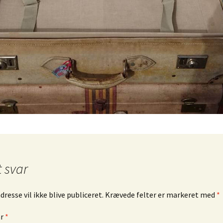
ngrej
Murano glas
Dåser & Bakker
Vintage urte
Andre glas
Plastik Fantastic
Lyngby Porc
øj & Bøger
/ Sold
bskurv
 kasse
lsbetingelser
t svar
resse vil ikke blive publiceret.
Krævede felter er markeret med
*
ar
*