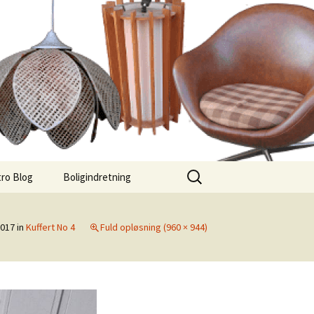
Søg
ro Blog
Boligindretning
efter:
2017
in
Kuffert No 4
Fuld opløsning (960 × 944)