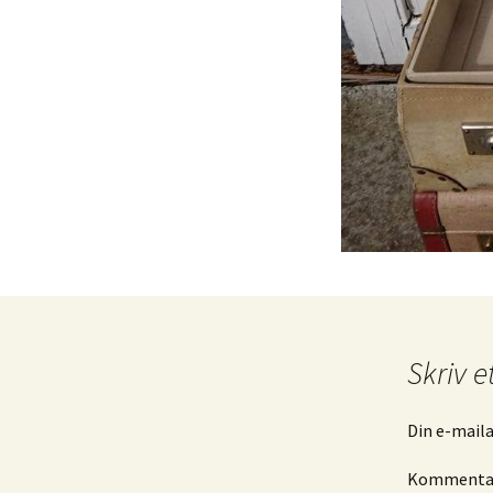
Køkke
Varia
Leget
Solgt 
Indkø
Gå til
Hande
Skriv e
Din e-mailad
Komment