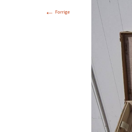
←
Rarit
Forrige
Persondatapolit
Retro-Shoppen
Keram
Belys
Kunst
Jul &
Landl
Glas
Tekst
Vinta
Plasti