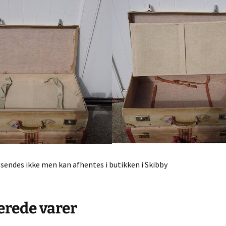
ngrej
Murano glas
Dåser & Bakker
Vintage urte
Andre glas
Plastik Fantastic
Lyngby Porc
øj & Bøger
/ Sold
bskurv
 kasse
lsbetingelser
sendes ikke men kan afhentes i butikken i Skibby
erede varer