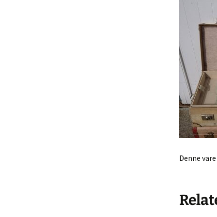
Køkke
Varia
Leget
Solgt 
Indkø
Gå til
Hande
Denne vare 
Relat