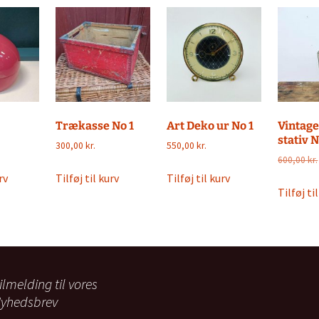
Trækasse No 1
Art Deko ur No 1
Vintage
stativ N
300,00
kr.
550,00
kr.
600,00
kr.
rv
Tilføj til kurv
Tilføj til kurv
Tilføj ti
ilmelding til vores
yhedsbrev