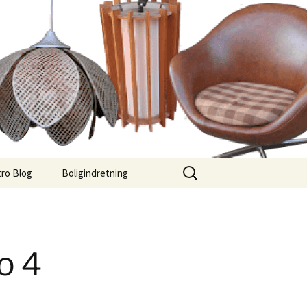
Søg
ro Blog
Boligindretning
efter:
o 4