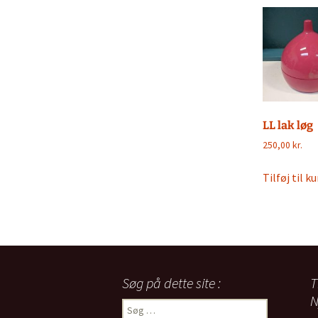
LL lak løg
250,00
kr.
Tilføj til ku
Søg på dette site :
T
N
Søg