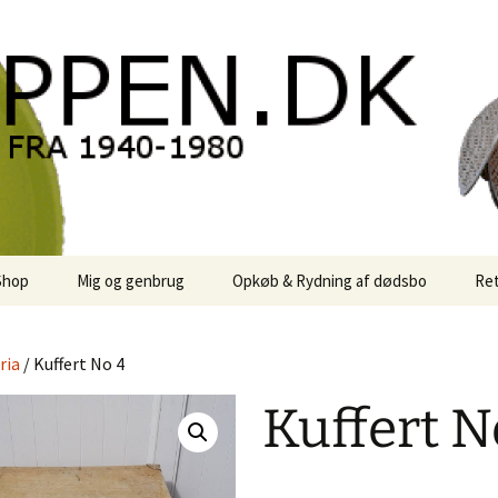
oppen.DK
Shop
Mig og genbrug
Opkøb & Rydning af dødsbo
Ret
der
Kontor Karma
ria
/ Kuffert No 4
r
Links
Kuffert N
 / Sale
Rodekassen
or retro-
 / Svensk Design
Reservedele
Georg Jensen