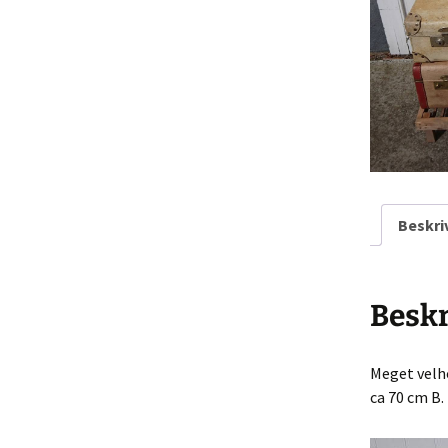
Rarit
Persondatapolit
Retro-Shoppen
Keram
Belys
Kunst
Jul &
Beskri
Landl
Glas
Beskr
Tekst
Meget velho
Vinta
ca 70 cm B.
Plasti