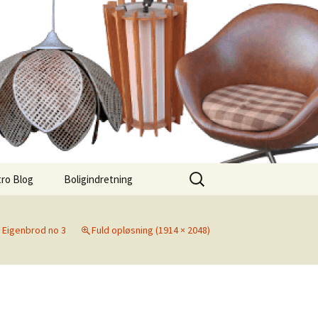
Søg
ro Blog
Boligindretning
efter:
n
Eigenbrod no 3
Fuld opløsning (1914 × 2048)