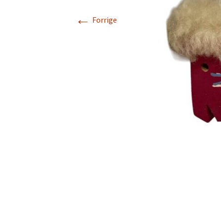
←
Rarit
Forrige
Persondatapolit
Retro-Shoppen
Keram
Belys
Kunst
Jul &
Landl
Glas
Tekst
Vinta
Plasti