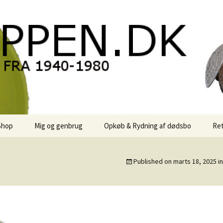
oppen.DK
Shop
Mig og genbrug
Opkøb & Rydning af dødsbo
Ret
der
Kontor Karma
Published on
marts 18, 2025
i
r
Links
 / Sale
Rodekassen
or retro-
 / Svensk Design
Reservedele
Georg Jensen