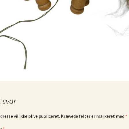
ngrej
Murano glas
Dåser & Bakker
Vintage urte
Andre glas
Plastik Fantastic
Lyngby Porc
øj & Bøger
/ Sold
bskurv
 kasse
lsbetingelser
t svar
resse vil ikke blive publiceret.
Krævede felter er markeret med
*
ar
*