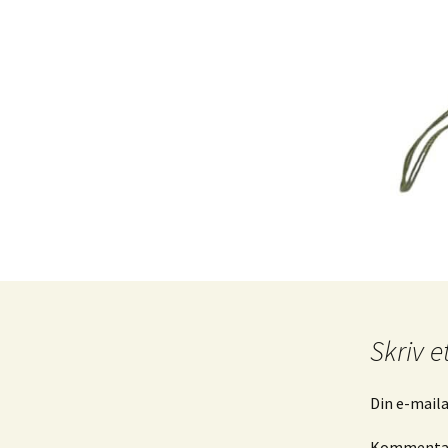
Køkke
Varia
Leget
Solgt 
Indkø
Gå til
Hande
Skriv e
Din e-mailad
Komment