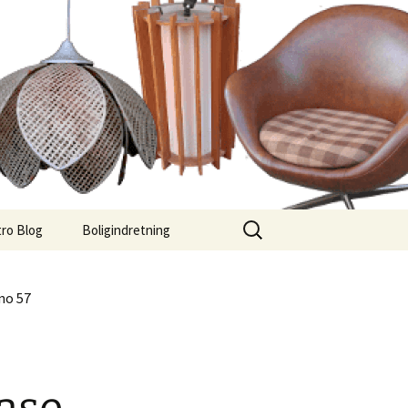
Søg
ro Blog
Boligindretning
efter:
no 57