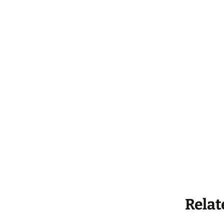
Køkke
Varia
Leget
Solgt 
Indkø
Gå til
Hande
Relat