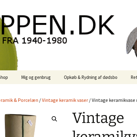
oppen.DK
Shop
Mig og genbrug
Opkøb & Rydning af dødsbo
Ret
der
Kontor Karma
ramik & Porcelæn
/
Vintage keramik vaser
/ Vintage keramikvase 
r
Links
Vintage
 / Sale
Rodekassen
or retro-
 / Svensk Design
Reservedele
Georg Jensen