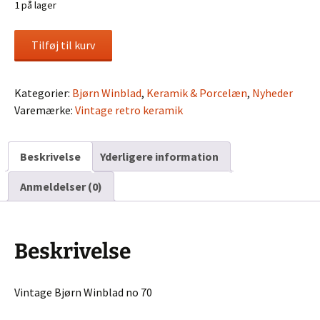
1 på lager
Vintage
Tilføj til kurv
Bjørn
Winblad
no
Kategorier:
Bjørn Winblad
,
Keramik & Porcelæn
,
Nyheder
70
Varemærke:
Vintage retro keramik
antal
Beskrivelse
Yderligere information
Anmeldelser (0)
Beskrivelse
Vintage Bjørn Winblad no 70