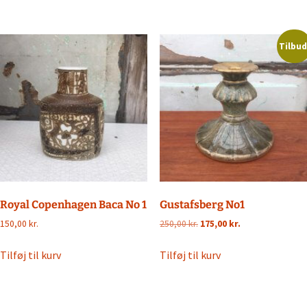
var:
er:
350,00 kr..
275,00 kr..
950,00 kr..
500,00 kr..
Tilbud
Royal Copenhagen Baca No 1
Gustafsberg No1
Den
Den
150,00
kr.
250,00
kr.
175,00
kr.
oprindelige
aktuelle
pris
pris
Tilføj til kurv
Tilføj til kurv
var:
er:
250,00 kr..
175,00 kr..