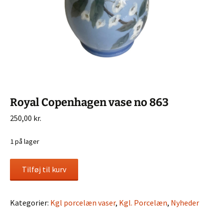
Royal Copenhagen vase no 863
250,00
kr.
1 på lager
Royal
Tilføj til kurv
Copenhagen
vase
no
Kategorier:
Kgl porcelæn vaser
,
Kgl. Porcelæn
,
Nyheder
863