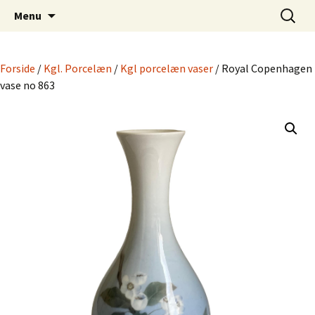
Dansk Design fra 1940 til 1980
Hop
Søg
Retro-Shoppen.DK
Menu
til
efter:
indhold
Forside
/
Kgl. Porcelæn
/
Kgl porcelæn vaser
/ Royal Copenhagen
vase no 863