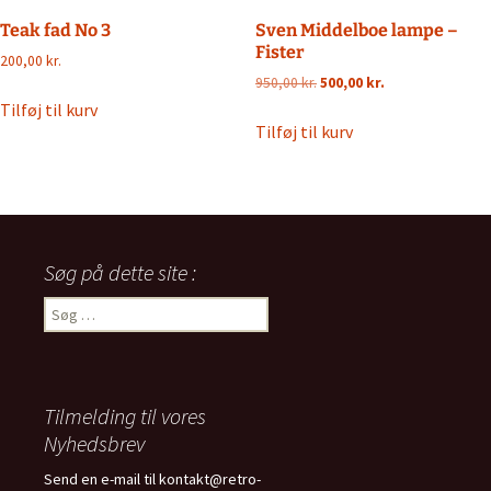
Teak fad No 3
Sven Middelboe lampe –
Fister
200,00
kr.
Den
Den
950,00
kr.
500,00
kr.
oprindelige
aktuelle
Tilføj til kurv
pris
pris
Tilføj til kurv
var:
er:
950,00 kr..
500,00 kr..
Søg på dette site :
Søg
efter:
Tilmelding til vores
Nyhedsbrev
Send en e-mail til kontakt@retro-