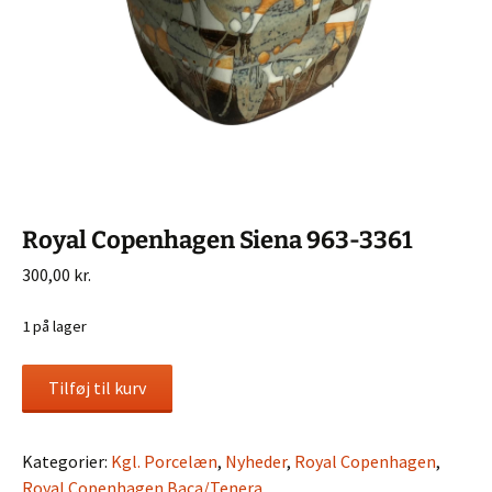
Royal Copenhagen Siena 963-3361
300,00
kr.
1 på lager
Royal
Tilføj til kurv
Copenhagen
Siena
963-
Kategorier:
Kgl. Porcelæn
,
Nyheder
,
Royal Copenhagen
,
3361
Royal Copenhagen Baca/Tenera