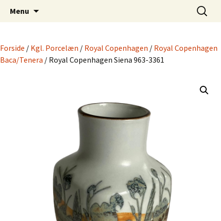
Dansk Design fra 1940 til 1980
Hop
Søg
Retro-Shoppen.DK
Menu
til
efter:
indhold
Forside
/
Kgl. Porcelæn
/
Royal Copenhagen
/
Royal Copenhagen
Baca/Tenera
/ Royal Copenhagen Siena 963-3361