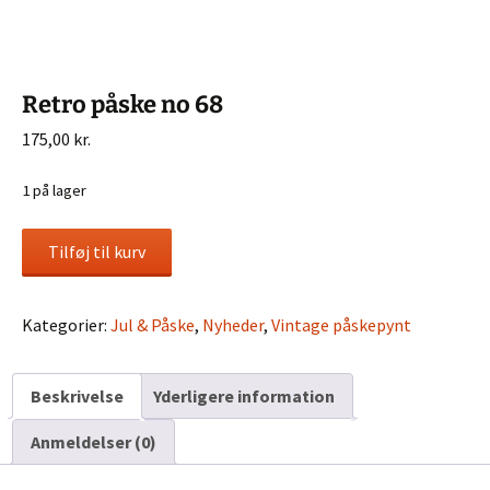
Retro påske no 68
175,00
kr.
1 på lager
Retro
Tilføj til kurv
påske
no
68
Kategorier:
Jul & Påske
,
Nyheder
,
Vintage påskepynt
antal
Beskrivelse
Yderligere information
Anmeldelser (0)