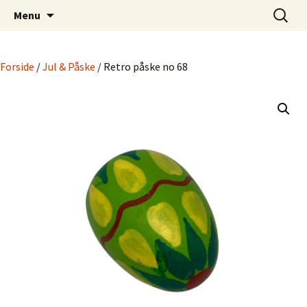
Dansk Design fra 1940 til 1980
Hop
Søg
Retro-Shoppen.DK
Menu
til
efter:
indhold
Forside
/
Jul & Påske
/ Retro påske no 68