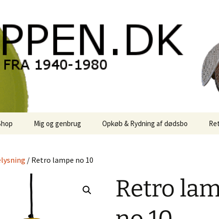
oppen.DK
Shop
Mig og genbrug
Opkøb & Rydning af dødsbo
Ret
der
Kontor Karma
lysning
/ Retro lampe no 10
r
Links
Retro la
 / Sale
Rodekassen
or retro-
 / Svensk Design
Reservedele
Georg Jensen