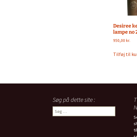
Desiree k
lampe no 
950,00
kr.
Tilføj til ku
Søg på dette site :
T
N
Søg
efter:
S
s
t
s