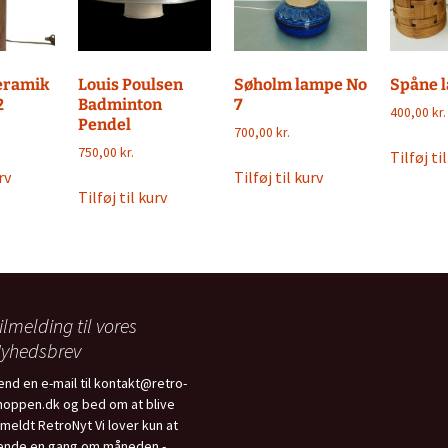
eramik
Louis Poulsen
Søholm lampe No
Spåne l
2
Badminton
7
400,00
kr.
Pendel
700,00
kr.
750,00
kr.
Tilføj ti
rv
Tilføj til kurv
Tilføj til kurv
ilmelding til vores
yhedsbrev
end en e-mail til kontakt@retro-
hoppen.dk og bed om at blive
ilmeldt RetroNyt Vi lover kun at
ende en gang om måneden -