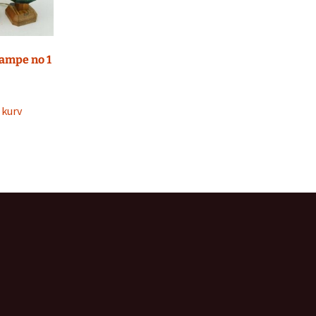
ampe no 1
l kurv