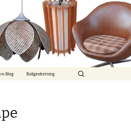
Søg
ro Blog
Boligindretning
efter:
mpe