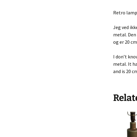
Køkke
Retro lamp
Varia
Jeg ved ikk
Leget
metal. Den 
Solgt 
og er 20 cm
Indkø
I don’t kno
metal. It h
Gå til
and is 20 c
Hande
Relat