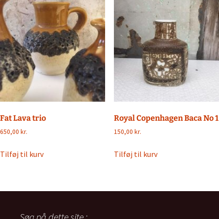
Fat Lava trio
Royal Copenhagen Baca No 1
650,00
kr.
150,00
kr.
Tilføj til kurv
Tilføj til kurv
Søg på dette site :