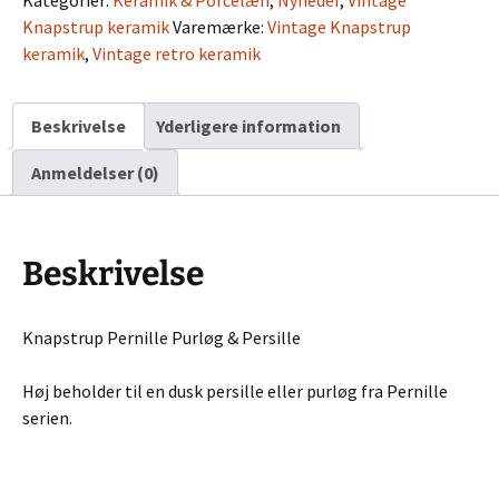
Kategorier:
Keramik & Porcelæn
,
Nyheder
,
Vintage
Persille
Knapstrup keramik
Varemærke:
Vintage Knapstrup
antal
keramik
,
Vintage retro keramik
Beskrivelse
Yderligere information
Anmeldelser (0)
Beskrivelse
Knapstrup Pernille Purløg & Persille
Høj beholder til en dusk persille eller purløg fra Pernille
serien.