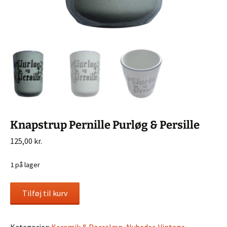
Knapstrup Pernille Purløg & Persille
125,00
kr.
1 på lager
Knapstrup
Tilføj til kurv
Pernille
Purløg
&