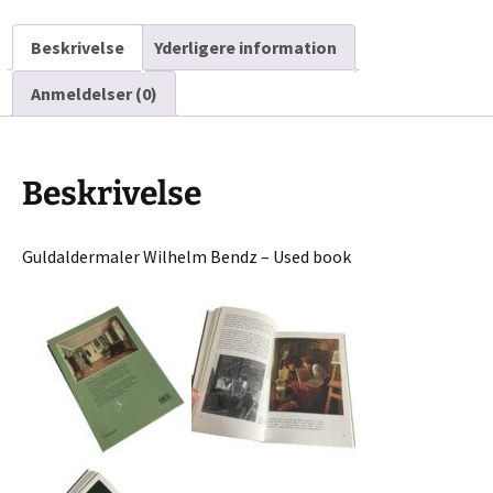
book
Beskrivelse
Yderligere information
antal
Anmeldelser (0)
Beskrivelse
Guldaldermaler Wilhelm Bendz – Used book