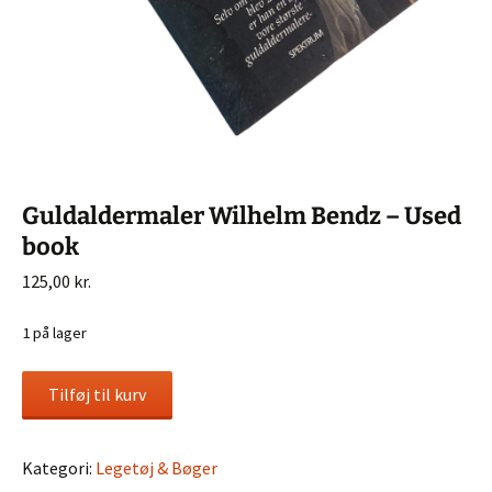
Guldaldermaler Wilhelm Bendz – Used
book
125,00
kr.
1 på lager
Guldaldermaler
Tilføj til kurv
Wilhelm
Bendz
-
Kategori:
Legetøj & Bøger
Used