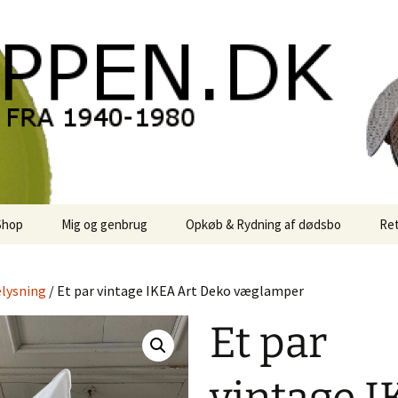
oppen.DK
Shop
Mig og genbrug
Opkøb & Rydning af dødsbo
Ret
der
Kontor Karma
lysning
/ Et par vintage IKEA Art Deko væglamper
r
Links
Et par
 / Sale
Rodekassen
or retro-
 / Svensk Design
Reservedele
Georg Jensen