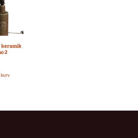
e keramik
o 2
l kurv