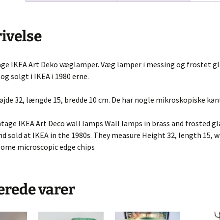
ngrej
Murano glas
Dåser & Bakker
Vintage urte
ivelse
Andre glas
Plastik Fantastic
Lyngby Porc
øj & Bøger
age IKEA Art Deko væglamper. Væg lamper i messing og frostet gl
/ Sold
og solgt i IKEA i 1980 erne.
bskurv
jde 32, længde 15, bredde 10 cm. De har nogle mikroskopiske kan
 kasse
intage IKEA Art Deco wall lamps Wall lamps in brass and frosted gl
lsbetingelser
d sold at IKEA in the 1980s. They measure Height 32, length 15, w
some microscopic edge chips
erede varer