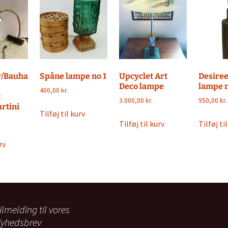
r/Bauha
Spåne lampe no 1
Upcyclet Art
Desire
Deco lampe
lampe n
400,00
kr.
t
3.000,00
kr.
950,00
kr.
artini
Tilføj til kurv
Tilføj til kurv
Tilføj ti
rv
ilmelding til vores
yhedsbrev