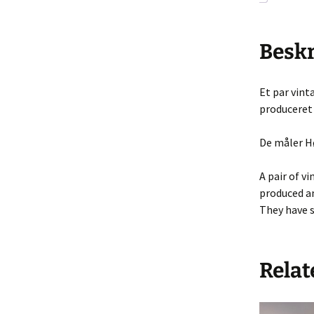
Køkke
Varia
Beskr
Leget
Et par vint
Solgt 
produceret 
Indkø
De måler Hø
Gå til
A pair of v
Hande
produced an
They have 
Relat