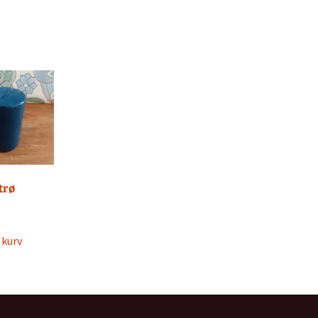
trø
l kurv