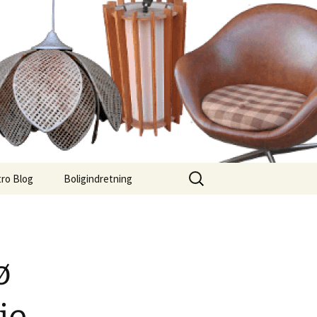
Søg
ro Blog
Boligindretning
efter:
ø