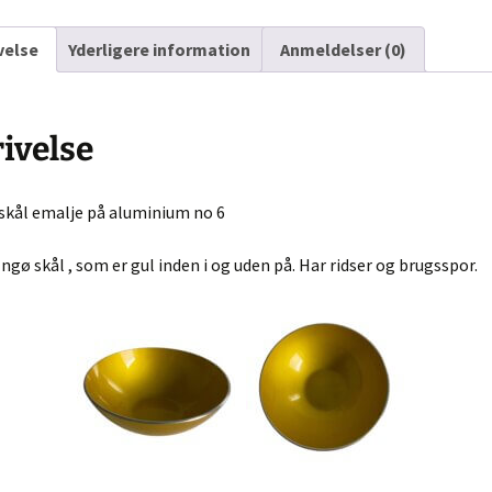
ngrej
no
Murano glas
Dåser & Bakker
Vintage urte
velse
Yderligere information
Anmeldelser (0)
6
antal
Andre glas
Plastik Fantastic
Lyngby Porc
øj & Bøger
ivelse
/ Sold
bskurv
skål emalje på aluminium no 6
 kasse
Engø skål , som er gul inden i og uden på. Har ridser og brugsspor.
lsbetingelser