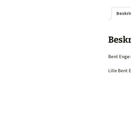
Køkke
Beskri
Varia
Leget
Beskr
Solgt 
Indkø
Bent Engø 
Gå til
Lille Bent 
Hande