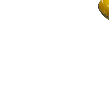
Rarit
Persondatapolit
Retro-Shoppen
Keram
Belys
Kunst
Jul &
Landl
Glas
Tekst
Vinta
Plasti