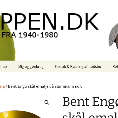
oppen.DK
Shop
Mig og genbrug
Opkøb & Rydning af dødsbo
Ret
der
Kontor Karma
ria
/ Bent Engø skål emalje på aluminium no 6
r
Links
Bent Eng
 / Sale
Rodekassen
or retro-
 / Svensk Design
Reservedele
Georg Jensen