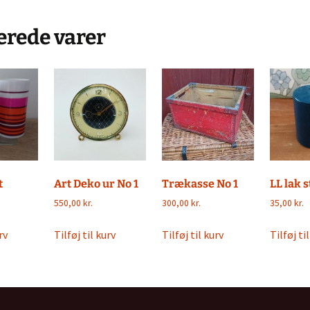
erede varer
t
Art Deko ur No 1
Trækasse No 1
LL lak s
550,00
kr.
300,00
kr.
35,00
kr.
rv
Tilføj til kurv
Tilføj til kurv
Tilføj ti