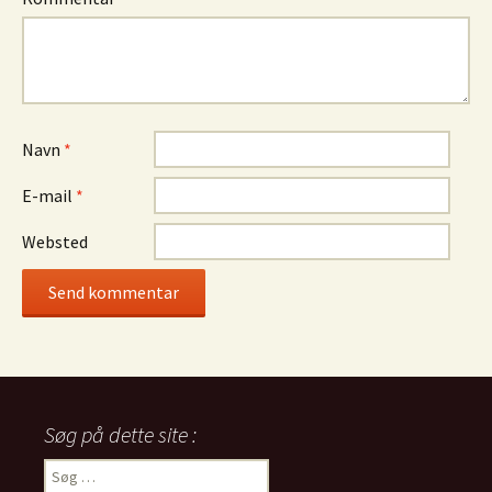
Navn
*
E-mail
*
Websted
Søg på dette site :
Søg