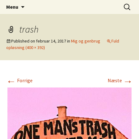
Dansk Design fra 1940 til 1980
Hop
Søg
Retro-Shoppen.DK
Menu
til
efter:
indhold
trash
Published on
februar 14, 2017
in
Mig og genbrug
Fuld
opløsning (400 × 392)
←
→
Forrige
Næste