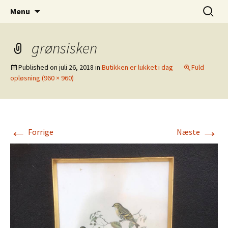
Dansk Design fra 1940 til 1980
Hop
Søg
Retro-Shoppen.DK
Menu
til
efter:
indhold
grønsisken
Published on
juli 26, 2018
in
Butikken er lukket i dag
Fuld
opløsning (960 × 960)
←
→
Forrige
Næste