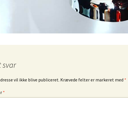
ngrej
Murano glas
Dåser & Bakker
Vintage urte
Andre glas
Plastik Fantastic
Lyngby Porc
øj & Bøger
/ Sold
bskurv
t svar
 kasse
lsbetingelser
resse vil ikke blive publiceret.
Krævede felter er markeret med
*
ar
*