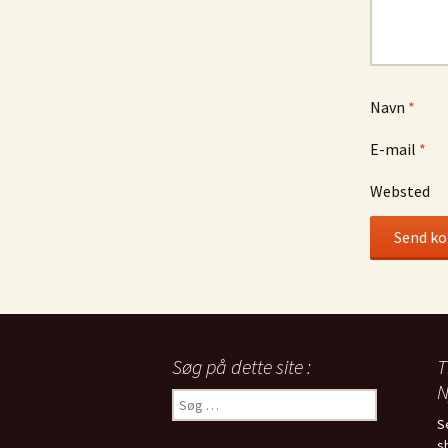
Navn
*
E-mail
*
Websted
Søg på dette site :
T
N
Søg
efter:
S
s