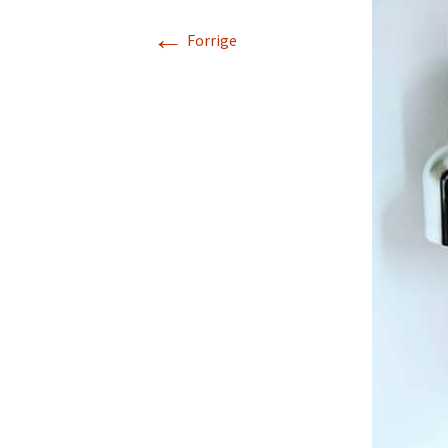
←
Rarit
Forrige
Persondatapolit
Retro-Shoppen
Keram
Belys
Kunst
Jul &
Landl
Glas
Tekst
Vinta
Plasti