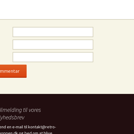
ilmelding til vores
yhedsbrev
end en e-mail til kontakt@retro-
hoppen.dk og bed om at blive