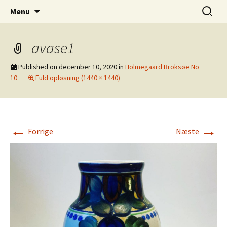
Dansk Design fra 1940 til 1980
Hop
Søg
Retro-Shoppen.DK
Menu
til
efter:
indhold
avase1
Published on
december 10, 2020
in
Holmegaard Broksøe No
10
Fuld opløsning (1440 × 1440)
←
→
Forrige
Næste