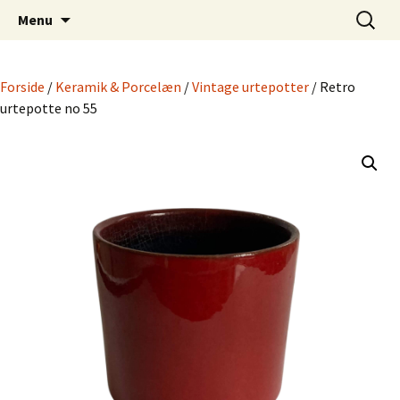
Dansk Design fra 1940 til 1980
Hop
Søg
Retro-Shoppen.DK
Menu
til
efter:
indhold
Forside
/
Keramik & Porcelæn
/
Vintage urtepotter
/ Retro
urtepotte no 55